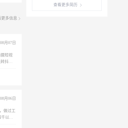
查看更多简历
看更多信息
08月07日
拍摄短视
玩转抖音
拍摄短视
玩转抖
你也可以
08月06日
)，做过工
四千以
保险勿扰