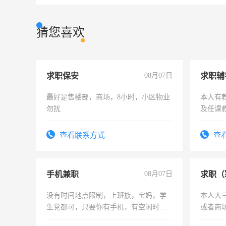
猜您喜欢
求职保安
08月07日
求职辅
最好是售楼部，商场，8小时，小区物业
本人有
勿扰
及任课
师，求
查看联系方式
查
手机兼职
08月07日
求职（
没有时间地点限制，上班族，宝妈，学
本人大
生党都可，只要你有手机，有空闲时
或者商
间，一单一结，一天二三十不成问题，