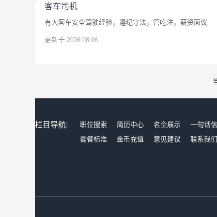
客车司机
有大客车安全驾驶经验，遵纪守法，管吃注，薪资面议
更新于 2026.08.06
栏目导航:
职位搜索
简历中心
名企展示
一句话
套餐标准
金币充值
意见建议
联系我