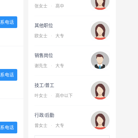
张女士
·
高中
系电话
其他职位
欧女士
·
大专
销售岗位
谢先生
·
大专
系电话
技工/普工
叶女士
·
高中以下
行政/后勤
曾女士
·
大专
系电话