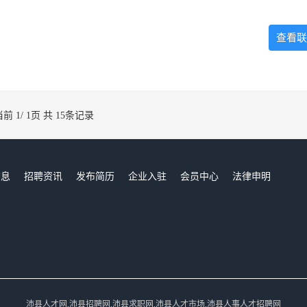
查看联
当前 1/ 1页 共 15条记录
信息
招聘资讯
发布简历
企业入驻
会员中心
法律申明
们
沛县人才网,沛县招聘网,沛县求职网,沛县人才市场,沛县人事人才招聘网