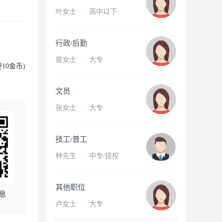
叶女士
·
高中以下
行政/后勤
曾女士
·
大专
10金币)
文员
张女士
·
大专
技工/普工
林先生
·
中专/技校
其他职位
息
卢女士
·
大专