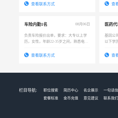
宿，免费发放劳保用品，两班倒，每月
查看联系方式
查
25号准时发放工资，工作时间10小时
车险内勤1名
08月06日
医药代
负责车险报价出单，要求：大专以上学
基因公
历，女性，年龄22-35岁之间，熟悉电脑
以下学历
操作，工作态度认真，具有团队精神，
可，需
试用期1-3个月，转正后交纳五险，
表或者
查看联系方式
查
交五险
栏目导航:
职位搜索
简历中心
名企展示
一句话
套餐标准
金币充值
意见建议
联系我