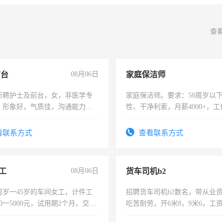
查
前台
08月06日
家庭保洁师
所聘护士及前台，女，非医学专
家庭保洁师。要求：50周岁以
，形象好，气质佳，沟通能力
性、干净利索，月薪4000+，
试，周日休息。
时间灵活，不需坐班，适合宝
太太等。
看联系方式
查看联系方式
工
08月06日
货车司机b2
周岁一45岁的车间女工，计件工
招聘货车司机b2数名，带从业
00一5000元，试用期2个月，交五
吃苦耐劳，开6米8，9米6，工
年薪假，年底福利