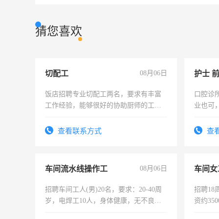
猜您喜欢
切配工
08月06日
护士 
饭店招聘专业切配工两名，要求有丰富
口腔诊
工作经验，能够很好的协助厨师的工
业也可
作。包吃住，每月有公休，工资3500-
强。面
4500。
查看联系方式
查
车间流水线操作工
08月06日
车间女
招聘车间工人(男)20名，要求：20-40周
招聘18
岁，电焊工10人，身体健康，无不良嗜
资约35
好。薪资：4500-7000元，标准八人间住
险，有