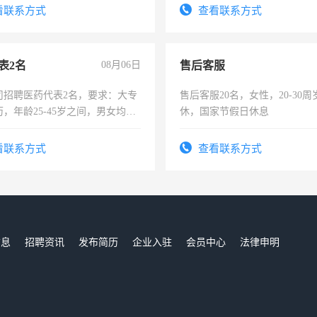
看联系方式
查看联系方式
表2名
08月06日
售后客服
司招聘医药代表2名，要求：大专
售后客服20名，女性，20-30
，年龄25-45岁之间，男女均
休，国家节假日休息
要具有营销经验，从事过医药代
有医学资质的优先，底薪+绩效，
看联系方式
查看联系方式
。
信息
招聘资讯
发布简历
企业入驻
会员中心
法律申明
们