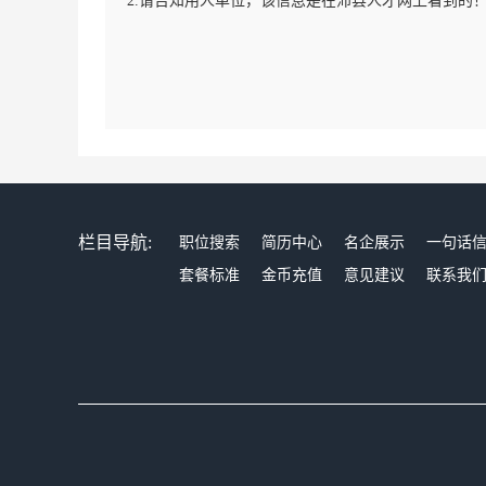
2.请告知用人单位，该信息是在沛县人才网上看到的
栏目导航:
职位搜索
简历中心
名企展示
一句话
套餐标准
金币充值
意见建议
联系我